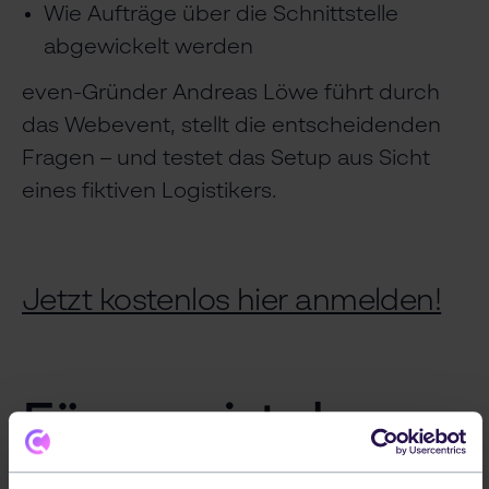
Wie Aufträge über die Schnittstelle
abgewickelt werden
even-Gründer Andreas Löwe führt durch
das Webevent, stellt die entscheidenden
Fragen – und testet das Setup aus Sicht
eines fiktiven Logistikers.
Jetzt kostenlos hier anmelden!
Für wen ist das
Webevent