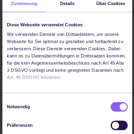
Zustimmung
Details
Über Cookies
gedacht?
Diese Webseite verwendet Cookies
Für alle, die nach einem Mix aus
Wir verwenden Dienste von Drittanbietern, um unsere
standardisierten und individuell
Webseite für Sie optimal zu gestalten und fortlaufend zu
verbessern. Diese Dienste verwenden Cookies. Dabei
entwickelten Systemintegrationen
kann es zu Datenübermittlungen in Drittstaaten kommen,
suchen, ohne Qualitätsverlust
für die kein Angemessenheitsbeschluss nach Art 45 Abs
Für Logistiker mit wachsendem
3 DSGVO vorliegt und keine geeigneten Garantien nach
Kundenportfolio, wachsendem Zeitdruck
Art. 46 DSGVO bestehen.
und knappen IT-Ressourcen
Um diese Dienste verwenden zu dürfen, benötigen wir
Für Logistiker, die regelmäßig neue
Ihre Einwilligung. Ihre Einwilligung können Sie jederzeit
Einwilligungsauswahl
Händler onboarden
widerrufen, indem Sie auf die Schaltfläche in der linken
Notwendig
unteren Ecke klicken. Weitere Informationen – auch über
die mit einem Drittlandtransfer verbunden Risiken - finden
Präferenzen
Sie in unserer
Datenschutzerklärung
.
Sprache:
Das Webinar wird auf Deutsch