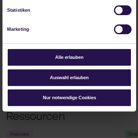
stattfinden
Statistiken
Marketing
Share this article
Alle erlauben
Auswahl erlauben
Nur notwendige Cookies
Ressourcen
Webinare
Einb