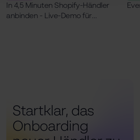
In 4,5 Minuten Shopify-Händler
Eve
anbinden - Live-Demo für
Logistiker
Startklar, das
Onboarding