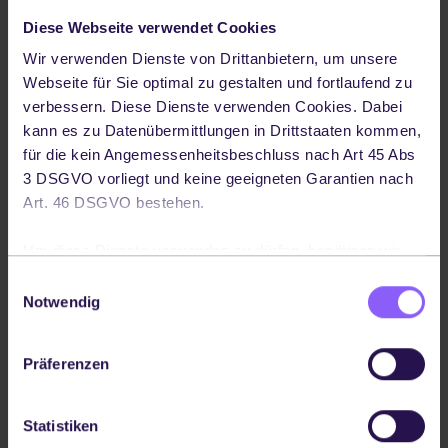
CODEPT PLATTFORM
Diese Webseite verwendet Cookies
Wir verwenden Dienste von Drittanbietern, um unsere
Keine weitere iPaaS-
Webseite für Sie optimal zu gestalten und fortlaufend zu
Lösung
verbessern. Diese Dienste verwenden Cookies. Dabei
kann es zu Datenübermittlungen in Drittstaaten kommen,
für die kein Angemessenheitsbeschluss nach Art 45 Abs
Unsere Plattform ist eine Fulfillment-
3 DSGVO vorliegt und keine geeigneten Garantien nach
zentrierte Lösung für Systemintegrationen.
Art. 46 DSGVO bestehen.
Um diese Dienste verwenden zu dürfen, benötigen wir
Demo buchen
Ihre Einwilligung. Ihre Einwilligung können Sie jederzeit
Einwilligungsauswahl
widerrufen, indem Sie auf die Schaltfläche in der linken
Notwendig
unteren Ecke klicken. Weitere Informationen – auch über
die mit einem Drittlandtransfer verbunden Risiken - finden
Präferenzen
Sie in unserer
Datenschutzerklärung
.
Statistiken